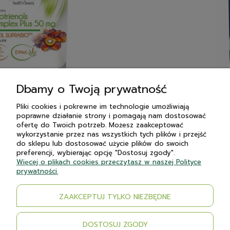
Dbamy o Twoją prywatność
BICAPS ENTERO
Pliki cookies i pokrewne im technologie umożliwiają
ł
66,00
poprawne działanie strony i pomagają nam dostosować
ofertę do Twoich potrzeb. Możesz zaakceptować
wykorzystanie przez nas wszystkich tych plików i przejść
do sklepu lub dostosować użycie plików do swoich
Płatności i dostawa
preferencji, wybierając opcję "Dostosuj zgody".
Więcej o plikach cookies przeczytasz w naszej Polityce
prywatności.
Moje konto
Informacje
ZAAKCEPTUJ TYLKO NIEZBĘDNE
DOSTOSUJ ZGODY