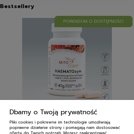
Bestsellery
POWIADOM O DOSTĘPNOŚCI
Dbamy o Twoją prywatność
MITOcare HAEMATOzym
Pliki cookies i pokrewne im technologie umożliwiają
208,00 zł
poprawne działanie strony i pomagają nam dostosować
ofertę do Twoich potrzeb. Możesz zaakceptować