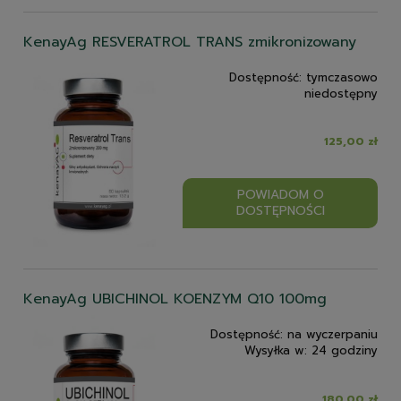
KenayAg RESVERATROL TRANS zmikronizowany
Dostępność:
tymczasowo
niedostępny
125,00 zł
POWIADOM O
DOSTĘPNOŚCI
KenayAg UBICHINOL KOENZYM Q10 100mg
Dostępność:
na wyczerpaniu
Wysyłka w:
24 godziny
180,00 zł