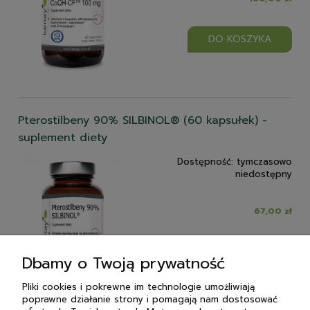
DO KOSZYKA
Pterostilbeny 90% SILBINOL® (60 kapsułek) -
suplement diety
Dostępność:
tymczasowo
niedostępny
67,00 zł
POWIADOM O
Dbamy o Twoją prywatność
DOSTĘPNOŚCI
Pliki cookies i pokrewne im technologie umożliwiają
poprawne działanie strony i pomagają nam dostosować