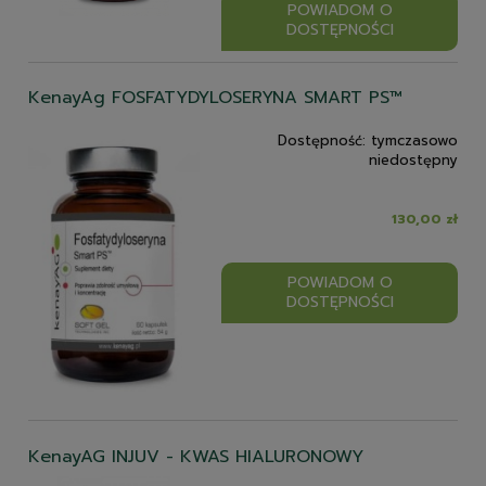
POWIADOM O
DOSTĘPNOŚCI
KenayAg FOSFATYDYLOSERYNA SMART PS™
Dostępność:
tymczasowo
niedostępny
130,00 zł
POWIADOM O
DOSTĘPNOŚCI
KenayAG INJUV - KWAS HIALURONOWY